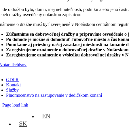
 ide o dražbu bytu, domu, inej nehnuteľnosti, podniku alebo jeho čast
iebeh dražby osvedčený notárskou zápisnicou.
námenie o dražbe musí byť zverejnené v Notárskom centrálnom registr
Zúčastníme sa dobrovoľnej dražby a pripravíme osvedčenie o 
Po dohode je možné si dohodnúť ľubovoľné miesto a čas kona
Ponúkame aj priestory našej zasadacej miestnosti na konanie 
Zaregistrujeme oznámenie o dobrovoľnej dražbe v Notárskom 
Zaregistrujeme oznámenie o výsledku dobrovoľnej dražby v N
oggle
avigation
GDPR
Kontakt
Služby
Plnomocenstvo na zastupovanie v dedičskom konaní
Page load link
EN
SK