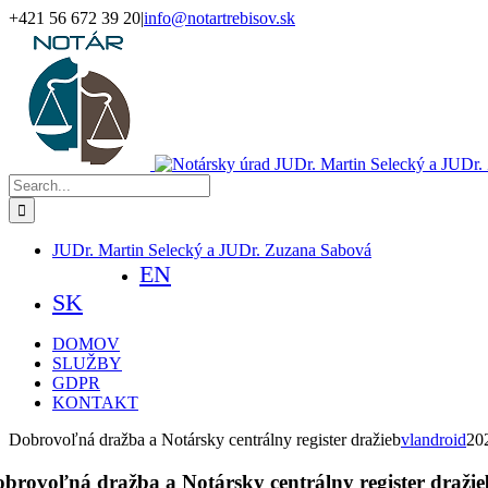
Skip
+421 56 672 39 20
|
info@notartrebisov.sk
to
Facebook
content
Search
for:
JUDr. Martin Selecký a JUDr. Zuzana Sabová
EN
SK
DOMOV
SLUŽBY
GDPR
KONTAKT
Dobrovoľná dražba a Notársky centrálny register dražieb
vlandroid
20
brovoľná dražba a Notársky centrálny register dražie