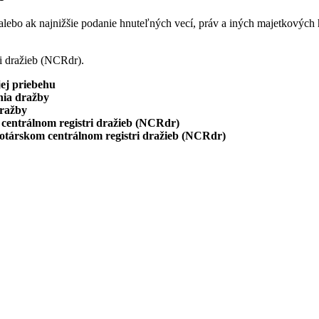
i alebo ak najnižšie podanie hnuteľných vecí, práv a iných majetkovýc
i dražieb (NCRdr).
jej priebehu
nia dražby
dražby
centrálnom registri dražieb (NCRdr)
otárskom centrálnom registri dražieb (NCRdr)